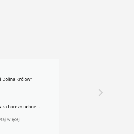
MARSA ALAM: WYCIECZKA "REZERW
SATAYA"
IMIĘ OSOBY: GOŚĆ
RECENZJA: Dziękuję za miłą wycieczk
Czytaj więcej
Pozdrawiam
GOŚĆ
MARSA ALAM