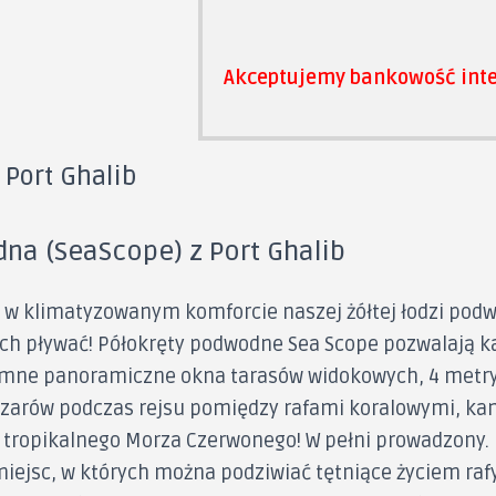
Akceptujemy bankowość inte
Port Ghalib
na (SeaScope) z Port Ghalib
w klimatyzowanym komforcie naszej żółtej łodzi podw
cych pływać! Półokręty podwodne Sea Scope pozwalają 
mne panoramiczne okna tarasów widokowych, 4 metry
Czarów podczas rejsu pomiędzy rafami koralowymi, ka
tropikalnego Morza Czerwonego! W pełni prowadzony. N
iejsc, w których można podziwiać tętniące życiem rafy