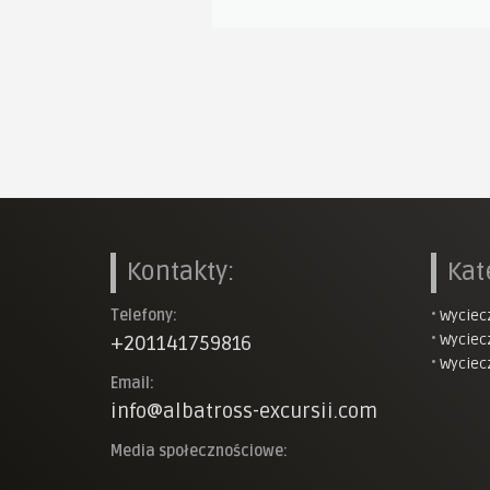
i. Pozdrawiamy. Konrad T."
per kierowca, Cuba i załoga Marsilii"
Kontakty:
Kat
Telefony:
•
Wyciec
•
Wyciec
+201141759816
•
Wyciec
Email:
info@albatross-excursii.com
Media społecznościowe: