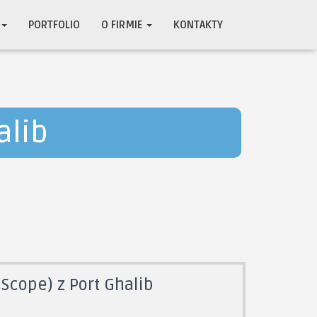
PORTFOLIO
O FIRMIE
KONTAKTY
alib
cope) z Port Ghalib