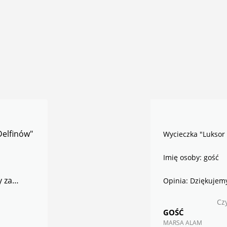
Wycieczka "Luksor i Dolina Królów"
Imię osoby: gość
Opinia: Dziękujemy za bardzo udane
wycieczki!!! Grupa z Trójmiasta. Napiszemy
Czytaj więcej
opinię na stronie.
GOŚĆ
MARSA ALAM