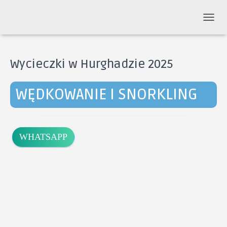
P
R
Z
E
Wycieczki w Hurghadzie 2025
Ł
Ą
C
WĘDKOWANIE I SNORKLING
Z
N
A
W
I
WHATSAPP
G
A
C
J
Ę