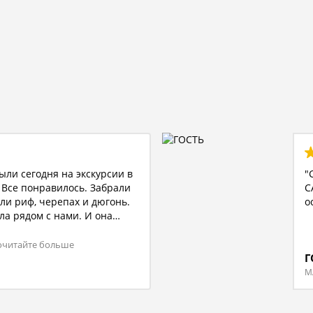
"Спасибо большое за экскурсию на риф
САТАЙЯ!!! 👍🤝🙏Всё очень понравилось 
особенно дельфины!!! 👏👏"
ГОСТЬ
МАРСА АЛАМ