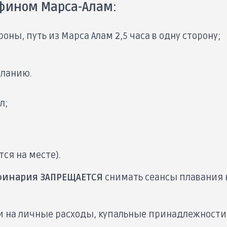
фином Марса-Алам:
оны, путь из Марса Алам 2,5 часа в одну сторону;
еланию.
л;
ся на месте).
финария ЗАПРЕЩАЕТСЯ
снимать сеансы плавания 
ги на личные расходы, купальные принадлежности