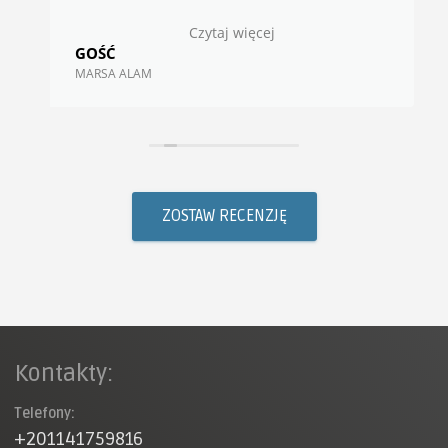
wycieczki!!! Grupa z Trójmiasta. Napiszemy
Czytaj więcej
opinię na stronie.
GOŚĆ
MARSA ALAM
ZOSTAW RECENZJĘ
Kontakty:
Telefony:
+201141759816