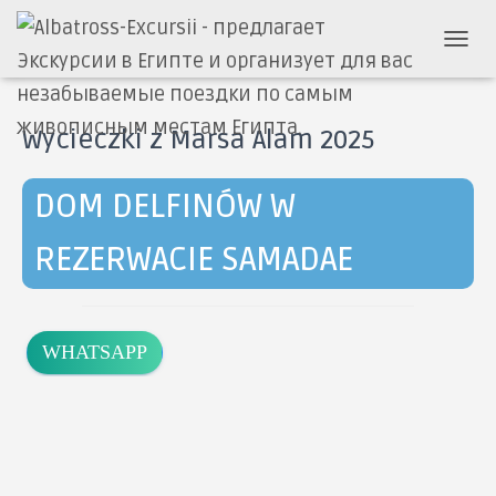
P
R
Z
E
Wycieczki z Marsa Alam 2025
Ł
Ą
C
DOM DELFINÓW W
Z
N
A
REZERWACIE SAMADAE
W
I
G
A
WHATSAPP
C
J
Ę